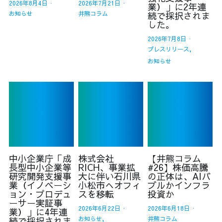
2026年8月4日
·
2026年7月21日
·
業）」に2年連
お知らせ
井熊コラム
続で採択されま
した。
2026年7月8日
·
プレスリリース,
お知らせ
中小企業庁「成
株式会社
【井熊コラム
長型中小企業等
RICH、事業拡
#26】株価高騰
研究開発支援事
大に伴い石川県
の正体は、AIバ
業（イノベーシ
小松市へオフィ
ブルかインフラ
ョン・プロデュ
スを移転
投資か
ーサー実証事
2026年6月22日
·
2026年6月18日
·
業）」に4年連
続で採択されま
お知らせ,
井熊コラム