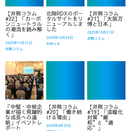
【井熊コラム
北陸RDXのポー
【井熊コラム
#22】「カーボ
タルサイトをリ
#21】「大阪万
ンニュートラル
ニューアルしま
博と日本」
の潮流を読み解
した
2025年10月27日
·
く」
2025年10月30日
·
井熊コラム
2025年11月21日
·
お知らせ
井熊コラム
「中堅・中核企
【井熊コラム
【井熊コラム
業が描く飛躍的
#20】「働き続
#19】「温暖化
な成長への道
ける理由」
対策“緩
筋」イベントレ
和”と“適
2025年9月25日
·
ポート
応”」