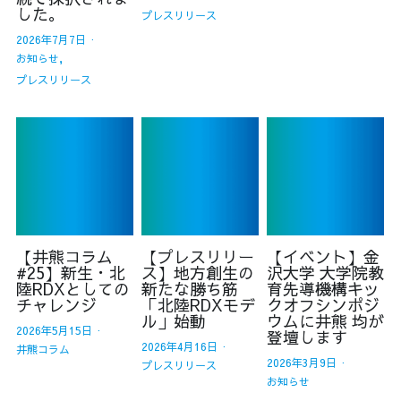
した。
プレスリリース
2026年7月7日
·
お知らせ,
プレスリリース
【井熊コラム
【プレスリリー
【イベント】金
#25】新生・北
ス】地方創生の
沢大学 大学院教
陸RDXとしての
新たな勝ち筋
育先導機構キッ
チャレンジ
「北陸RDXモデ
クオフシンポジ
ル」始動
ウムに井熊 均が
2026年5月15日
·
登壇します
2026年4月16日
·
井熊コラム
2026年3月9日
·
プレスリリース
お知らせ