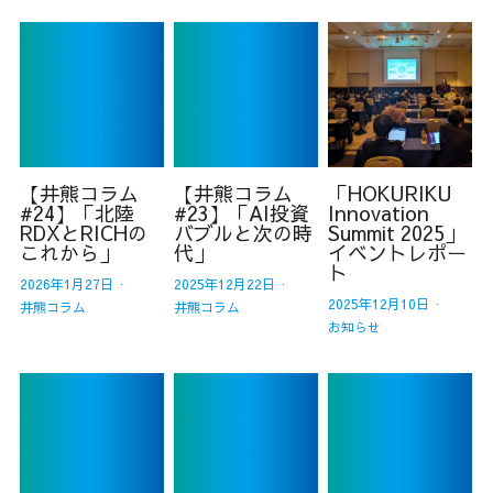
【井熊コラム
【井熊コラム
「HOKURIKU
#24】「北陸
#23】「AI投資
Innovation
RDXとRICHの
バブルと次の時
Summit 2025」
これから」
代」
イベントレポー
ト
2026年1月27日
·
2025年12月22日
·
2025年12月10日
·
井熊コラム
井熊コラム
お知らせ