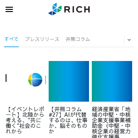
×
ブログカテゴリー
トップ
すべてのカテゴリ
サービス
すべて
プレスリリース
井熊コラム
企業インタビュー
実績紹介
井熊コラム
専門家ネットワーク
会社概要
ニュース
【イベントレポ
【井熊コラム
経済産業省「地
お問い合わせ
ート】北陸から
#27】AIが代替
域の中堅・中核
考える、"共に
するのは、仕事
企業支援事業補
働く"社会のこ
か、脳そのもの
助金（中堅・中
れから
か
核企業の経営力
強化支援事