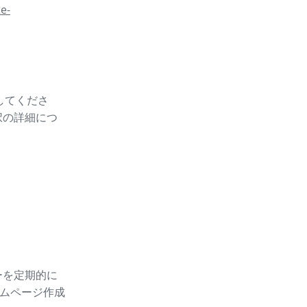
e-
スしてくださ
択の詳細につ
ーを定期的に
ムページ作成