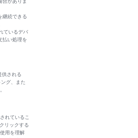
場合がありま
を継続できる
。
されているデバ
支払い処理を
提供される
キング、また
。
されているこ
をクリックする
使用を理解