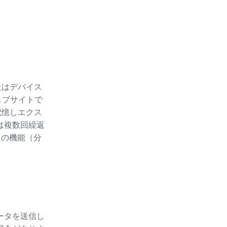
たはデバイス
ェブサイトで
記憶しエクス
たは複数回繰返
ースの機能（分
ータを送信し