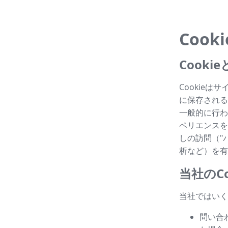
Cook
Cook
Cookie
に保存される
一般的に行わ
ペリエンスを
しの訪問（"パ
析など）を有
当社のCo
当社ではいく
問い合