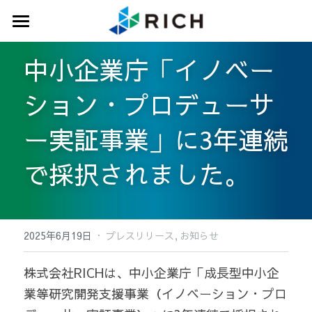
トップ
中小企業庁「イノベー
サービス
ション・プロデューサ
実績紹介
ー実証事業」に3年連続
専門家ネットワーク
で採択されました。
会社概要
ニュース
·
2025年6月19日
プレスリリース,
お知らせ
お問い合わせ
株式会社RICHは、中小企業庁「成長型中小企
業等研究開発支援事業（イノベーション・プロ