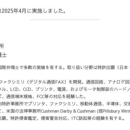
2025年4月に実施しました。
                   
護士
国際弁理士で多数の実績を有する。取り扱い分野は特許出願（日本
              
ファクシミリ（デジタル通信FAX）を開発。通信回路、アナログ回
ル、LCD、CCD、プリンタ、電源、およびモータ制御部のハード
                                                                                                             
内特許事務所でプリンタ、ファクシミリ、移動体通信、半導体、交
法律事務所Cushman Darby & Cushman (現Pillsbury W
出願、特許侵害鑑定、侵害警告対応、ITC訴訟等の経験を有する
。 
                                                                                                                      