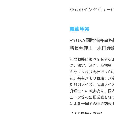
※このインタビューは
龍華 明裕
RYUKA国際特許事務所                                                                                                                                                                                                                        
所長弁理士・米国弁
知財戦略に強みを有する
グ、鑑定、意匠、商標等。                                                                                                                                                                                                                                                                                                                                                                                              
キヤノン株式会社ではG4
辺、共有メモリ回路、パネ
た放射ノイズ、伝導ノイズ、通信端末規格、FCC等の対応を経験した。                             
弁理士への転身後は、国
ュータ等の出願業務を経て、米国の
による米国での特許商標
【主な職歴・学歴】 