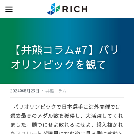
トップ
サービス
【井熊コラム#7】パリ
実績紹介
オリンピックを観て
専門家ネットワーク
会社概要
·
ニュース
2024年8月23日
井熊コラム
  パリオリンピックで日本選手は海外開催では
お問い合わせ
過去最高のメダル数を獲得し、大活躍してくれ
ました。勝つにせよ敗れるにせよ、鍛え抜かれ
たアスリートが限界に挑む姿は見る側に感動と