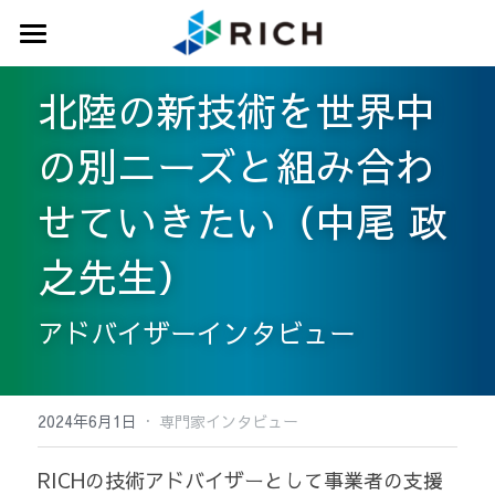
トップ
北陸の新技術を世界中
サービス
の別ニーズと組み合わ
実績紹介
せていきたい（中尾 政
専門家ネットワーク
之先生）
会社概要
アドバイザーインタビュー
ニュース
お問い合わせ
·
2024年6月1日
専門家インタビュー
RICHの技術アドバイザーとして事業者の支援